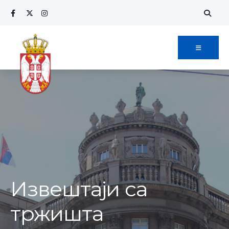
Извештаји са
тржишта