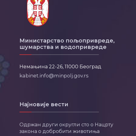
Министарство пољопривреде,
шумарства и водопривреде
Немањина 22-26, 11000 Београд
kabinet.info@minpolj.gov.rs
Најновије вести
Одржан други округли сто о Нацрту
закона о добробити животиња