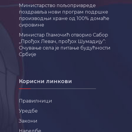
Министарство пољопривреде
поздравља нови програм подршке
производњи хране од 100% домаће
сировине
Министар Гламочић отворио Сабор
„Прођох Левач, прођох Шумадију“:
Очување села је питање будућности
Србије
Корисни линкови
Правилници
Уредбе
Закони
Наредбе