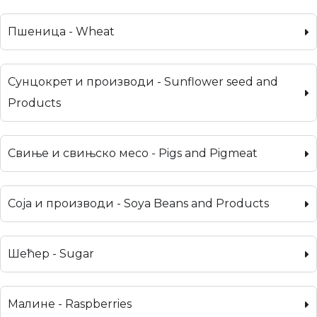
Пшеница - Wheat
Сунцокрет и производи - Sunflower seed and
Products
Свиње и свињско месо - Pigs and Pigmeat
Соја и производи - Soya Beans and Products
Шећер - Sugar
Малине - Raspberries