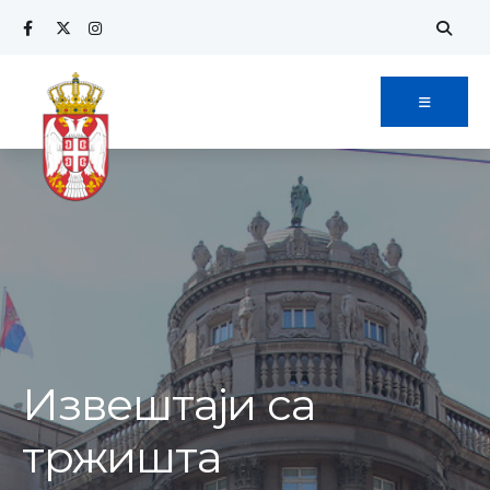
Извештаји са
тржишта