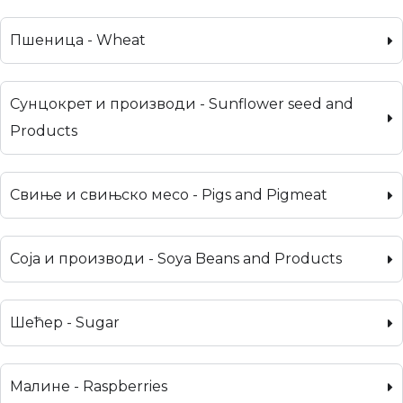
Пшеница - Wheat
Сунцокрет и производи - Sunflower seed and
Products
Свиње и свињско месо - Pigs and Pigmeat
Соја и производи - Soya Beans and Products
Шећер - Sugar
Малине - Raspberries