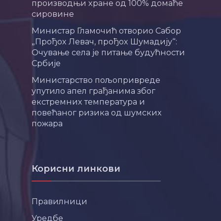
производњи хране од 100% домаће
сировине
Министар Гламочић отворио Сабор
„Прођох Левач, прођох Шумадију“:
Очување села је питање будућности
Србије
Министарство пољопривреде
упутило апел грађанима због
екстремних температура и
повећаног ризика од шумских
пожара
Корисни линкови
Правилници
Уредбе