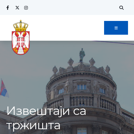
Извештаји са
тржишта