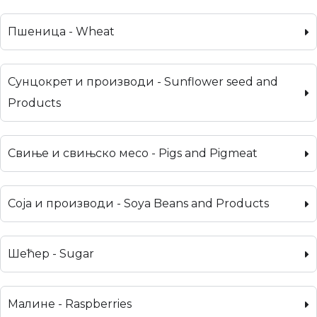
Пшеница - Wheat
Сунцокрет и производи - Sunflower seed and
Products
Свиње и свињско месо - Pigs and Pigmeat
Соја и производи - Soya Beans and Products
Шећер - Sugar
Малине - Raspberries