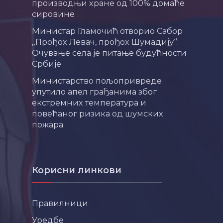
производњи хране од 100% домаће
сировине
Министар Гламочић отворио Сабор
„Прођох Левач, прођох Шумадију“:
Очување села је питање будућности
Србије
Министарство пољопривреде
упутило апел грађанима због
екстремних температура и
повећаног ризика од шумских
пожара
Корисни линкови
Правилници
Уредбе