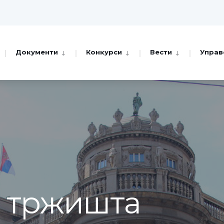
Документи
Конкурси
Вести
Управ
а тржишта