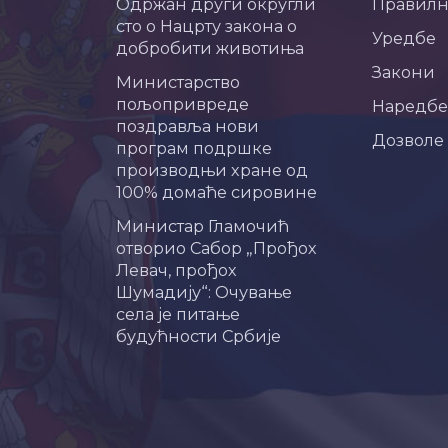
Одржан други округли
Правил
сто о Нацрту закона о
Уредбе
добробити животиња
Закони
Министарство
пољопривреде
Наредбе
поздравља нови
Дозволе
програм подршке
производњи хране од
100% домаће сировине
Министар Гламочић
отворио Сабор „Прођох
Левач, прођох
Шумадију“: Очување
села је питање
будућности Србије