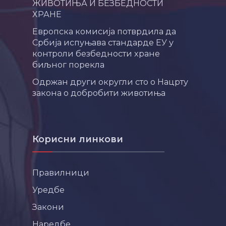
ЖИВОТИЊА И БЕЗБЕДНОСТИ
ХРАНЕ
Европска комисија потврдила да
Србија испуњава стандарде ЕУ у
контроли безбедности хране
биљног порекла
Одржан други округли сто о Нацрту
закона о добробити животиња
Корисни линкови
Правилници
Уредбе
Закони
Наредбе