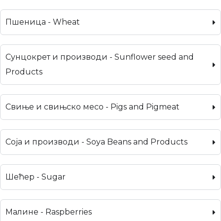
Пшеница - Wheat
Сунцокрет и производи - Sunflower seed and
Products
Свиње и свињско месо - Pigs and Pigmeat
Соја и производи - Soya Beans and Products
Шећер - Sugar
Малине - Raspberries