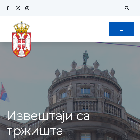
Извештаји са
тржишта