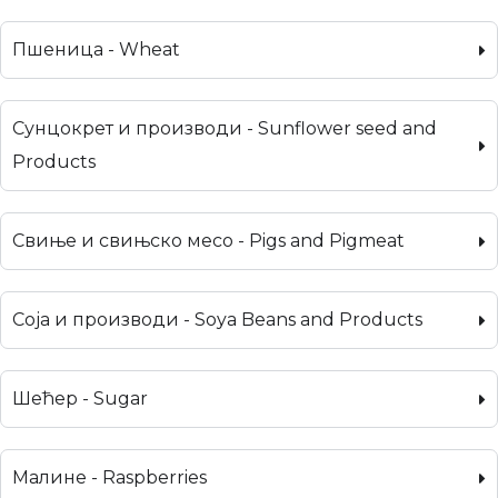
Пшеница - Wheat
Сунцокрет и производи - Sunflower seed and
Products
Свиње и свињско месо - Pigs and Pigmeat
Соја и производи - Soya Beans and Products
Шећер - Sugar
Малине - Raspberries