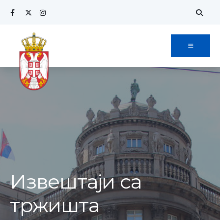
Извештаји са
тржишта