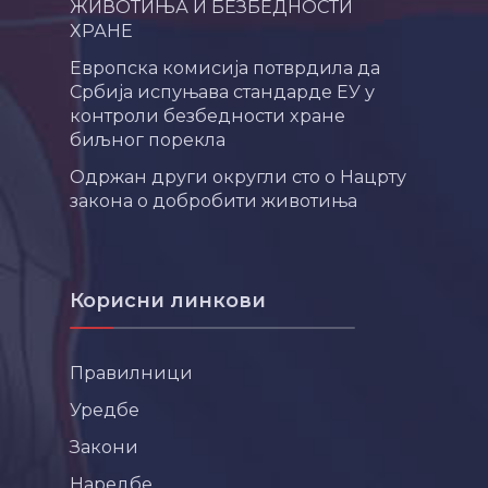
ЖИВОТИЊА И БЕЗБЕДНОСТИ
ХРАНЕ
Европска комисија потврдила да
Србија испуњава стандарде ЕУ у
контроли безбедности хране
биљног порекла
Одржан други округли сто о Нацрту
закона о добробити животиња
Корисни линкови
Правилници
Уредбе
Закони
Наредбе