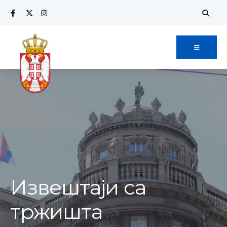
Извештаји са
тржишта