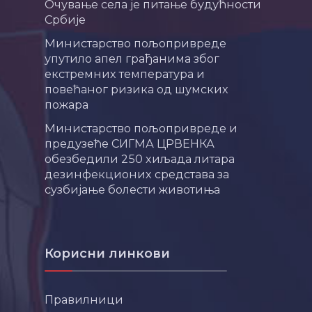
Очување села је питање будућности
Србије
Министарство пољопривреде
упутило апел грађанима због
екстремних температура и
повећаног ризика од шумских
пожара
Министарство пољопривреде и
предузеће СИГМА ЦРВЕНКА
обезбедили 250 хиљада литара
дезинфекционих средстава за
сузбијање болести животиња
Корисни линкови
Правилници