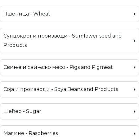
Пшеница - Wheat
Сунцокрет и производи - Sunflower seed and
Products
Свиње и свињско месо - Pigs and Pigmeat
Соја и производи - Soya Beans and Products
Шећер - Sugar
Малине - Raspberries