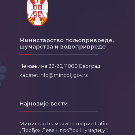
Министарство пољопривреде,
шумарства и водопривреде
Немањина 22-26, 11000 Београд
kabinet.info@minpolj.gov.rs
Најновије вести
Министар Гламочић отворио Сабор
„Прођох Левач, прођох Шумадију“: