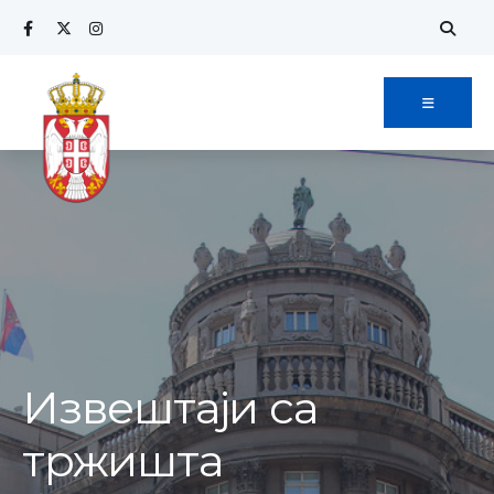
Извештаји са
тржишта