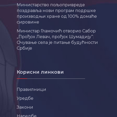
Министарство пољопривреде
поздравља нови програм подршке
производњи хране од 100% домаће
сировине
Министар Гламочић отворио Сабор
„Прођох Левач, прођох Шумадију“:
Очување села је питање будућности
Србије
Корисни линкови
Правилници
Уредбе
Закони
Наредбе