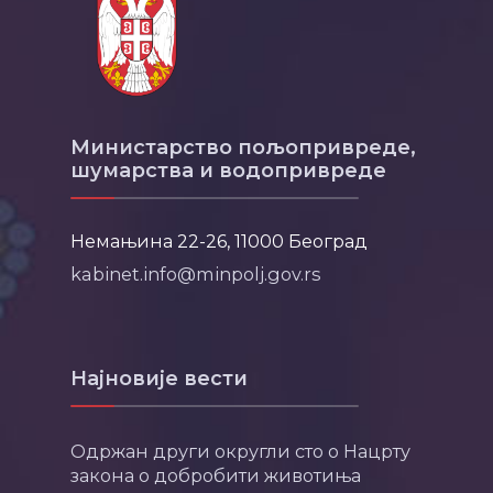
Министарство пољопривреде,
шумарства и водопривреде
Немањина 22-26, 11000 Београд
kabinet.info@minpolj.gov.rs
Најновије вести
Одржан други округли сто о Нацрту
закона о добробити животиња