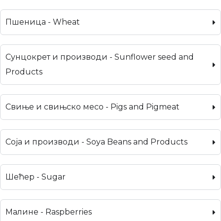
Пшеница - Wheat
Сунцокрет и производи - Sunflower seed and
Products
Свиње и свињско месо - Pigs and Pigmeat
Соја и производи - Soya Beans and Products
Шећер - Sugar
Малине - Raspberries