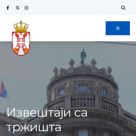
Извештаји са
тржишта