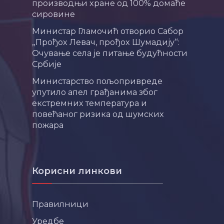
производњи хране од 100% домаће
сировине
Министар Гламочић отворио Сабор
„Прођох Левач, прођох Шумадију“:
Очување села је питање будућности
Србије
Министарство пољопривреде
упутило апел грађанима због
екстремних температура и
повећаног ризика од шумских
пожара
Корисни линкови
Правилници
Уредбе