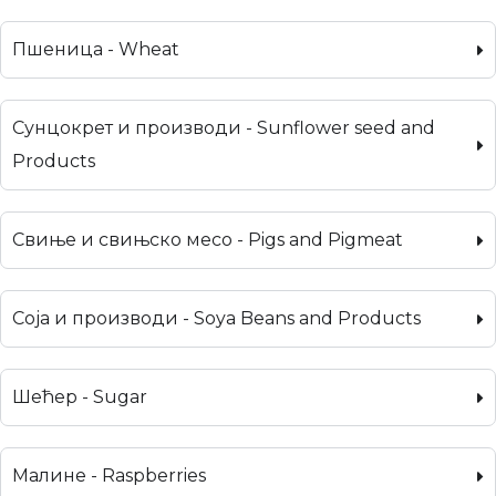
Пшеница - Wheat
Сунцокрет и производи - Sunflower seed and
Products
Свиње и свињско месо - Pigs and Pigmeat
Соја и производи - Soya Beans and Products
Шећер - Sugar
Малине - Raspberries