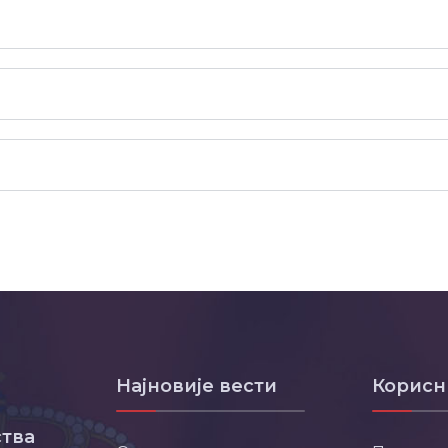
Најновије вести
Корисн
тва