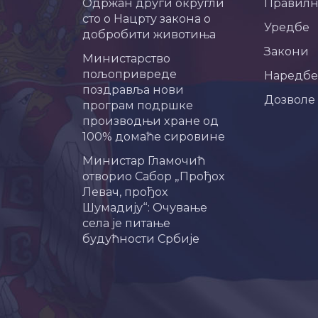
Одржан други округли
Правил
сто о Нацрту закона о
Уредбе
добробити животиња
Закони
Министарство
пољопривреде
Наредбе
поздравља нови
Дозволе
програм подршке
производњи хране од
100% домаће сировине
Министар Гламочић
отворио Сабор „Прођох
Левач, прођох
Шумадију“: Очување
села је питање
будућности Србије