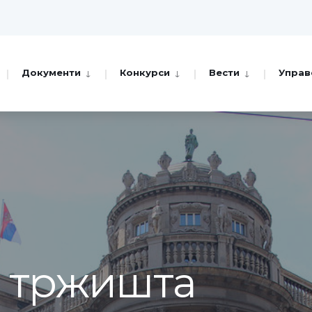
Документи
Конкурси
Вести
Управ
а тржишта