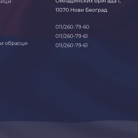
Омладинских бригада 1,
ници
11070 Нови Београд
011/260-79-60
011/260-79-61
 и обрасци
011/260-79-61