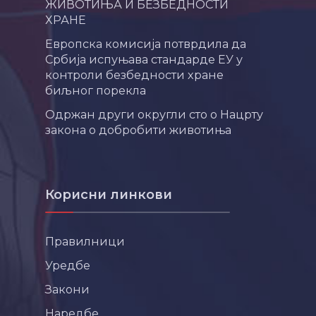
ЖИВОТИЊА И БЕЗБЕДНОСТИ
ХРАНЕ
Европска комисија потврдила да
Србија испуњава стандарде ЕУ у
контроли безбедности хране
биљног порекла
Одржан други округли сто о Нацрту
закона о добробити животиња
Корисни линкови
Правилници
Уредбе
Закони
Наредбе