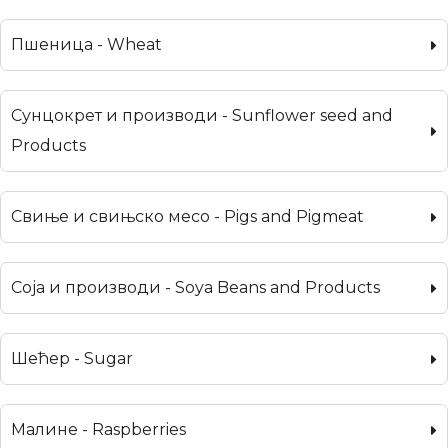
Пшеница - Wheat
Сунцокрет и производи - Sunflower seed and
Products
Свиње и свињско месо - Pigs and Pigmeat
Соја и производи - Soya Beans and Products
Шећер - Sugar
Малине - Raspberries