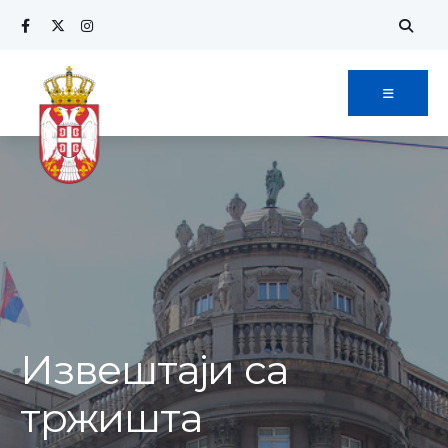
Извештаји са
тржишта