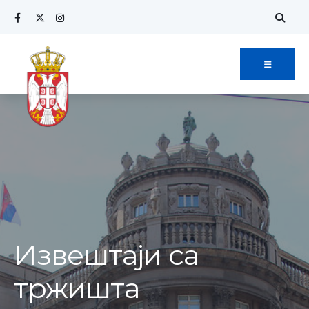
Извештаји са
тржишта