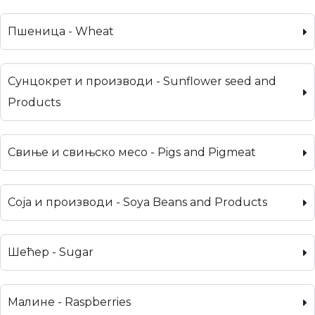
Пшеница - Wheat
Сунцокрет и производи - Sunflower seed and
Products
Свиње и свињско месо - Pigs and Pigmeat
Соја и производи - Soya Beans and Products
Шећер - Sugar
Малине - Raspberries