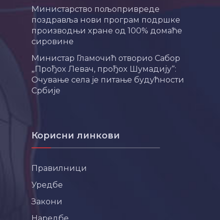
Министарство пољопривреде
поздравља нови програм подршке
производњи хране од 100% домаће
сировине
Министар Гламочић отворио Сабор
„Прођох Левач, прођох Шумадију“:
Очување села је питање будућности
Србије
Корисни линкови
Правилници
Уредбе
Закони
Наредбе