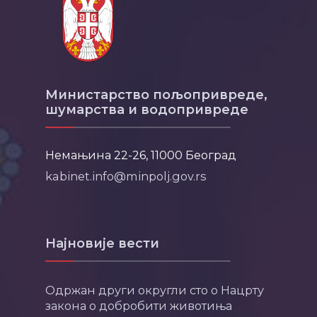
Министарство пољопривреде,
шумарства и водопривреде
Немањина 22-26, 11000 Београд
kabinet.info@minpolj.gov.rs
Најновије вести
Одржан други округли сто о Нацрту
закона о добробити животиња