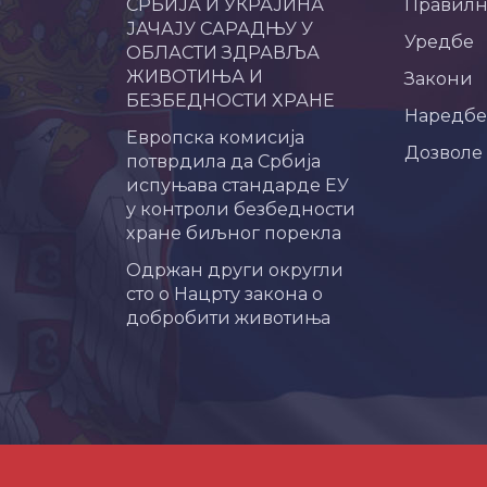
СРБИЈА И УКРАЈИНА
Правил
ЈАЧАЈУ САРАДЊУ У
Уредбе
ОБЛАСТИ ЗДРАВЉА
ЖИВОТИЊА И
Закони
БЕЗБЕДНОСТИ ХРАНЕ
Наредбе
Европска комисија
Дозволе
потврдила да Србија
испуњава стандарде ЕУ
у контроли безбедности
хране биљног порекла
Одржан други округли
сто о Нацрту закона о
добробити животиња