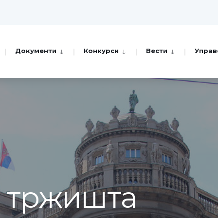
Документи
Конкурси
Вести
Управ
а тржишта