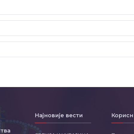
Најновије вести
Корисн
тва