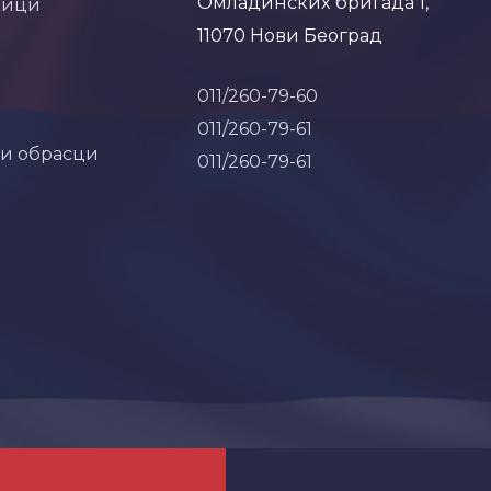
Омладинских бригада 1,
ници
11070 Нови Београд
011/260-79-60
011/260-79-61
 и обрасци
011/260-79-61