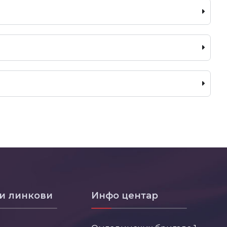
и линкови
Инфо центар