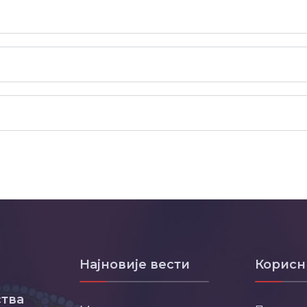
Најновије вести
Корисн
тва