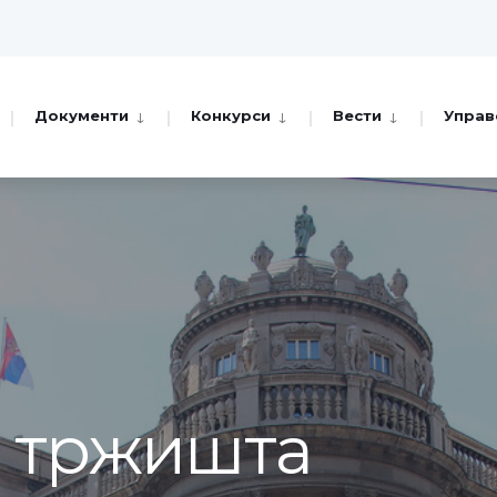
Документи
Конкурси
Вести
Управ
а тржишта