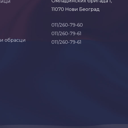
Омладинских бригада 1,
ници
11070 Нови Београд
011/260-79-60
011/260-79-61
 и обрасци
011/260-79-61