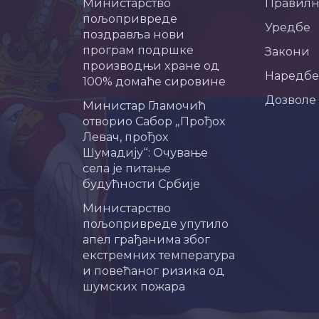
Министарство
Правил
пољопривреде
Уредбе
поздравља нови
програм подршке
Закони
производњи хране од
Наредбе
100% домаће сировине
Дозволе
Министар Гламочић
отворио Сабор „Прођох
Левач, прођох
Шумадију“: Очување
села је питање
будућности Србије
Министарство
пољопривреде упутило
апел грађанима због
екстремних температура
и повећаног ризика од
шумских пожара