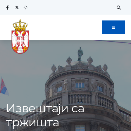
Извештаји са
тржишта