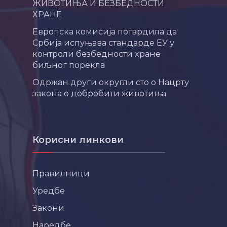
ЖИВОТИЊА И БЕЗБЕДНОСТИ
ХРАНЕ
Европска комисија потврдила да
Србија испуњава стандарде ЕУ у
контроли безбедности хране
биљног порекла
Одржан други округли сто о Нацрту
закона о добробити животиња
Корисни линкови
Правилници
Уредбе
Закони
Наредбе