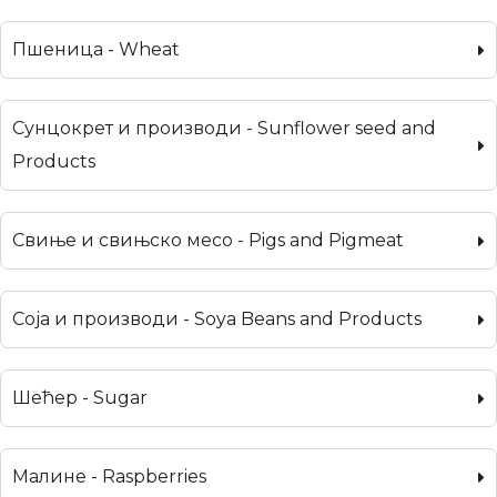
Пшеница - Wheat
Сунцокрет и производи - Sunflower seed and
Products
Свиње и свињско месо - Pigs and Pigmeat
Соја и производи - Soya Beans and Products
Шећер - Sugar
Малине - Raspberries