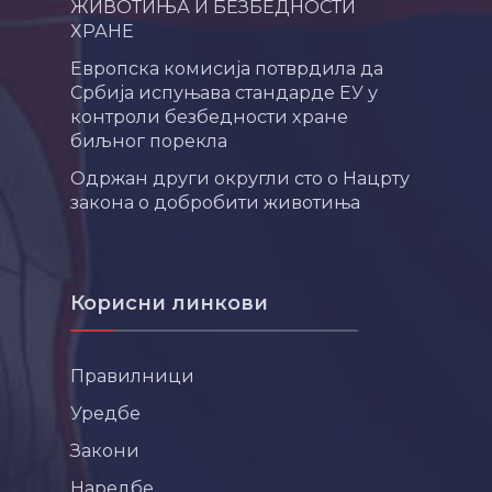
ЖИВОТИЊА И БЕЗБЕДНОСТИ
ХРАНЕ
Европска комисија потврдила да
Србија испуњава стандарде ЕУ у
контроли безбедности хране
биљног порекла
Одржан други округли сто о Нацрту
закона о добробити животиња
Корисни линкови
Правилници
Уредбе
Закони
Наредбе