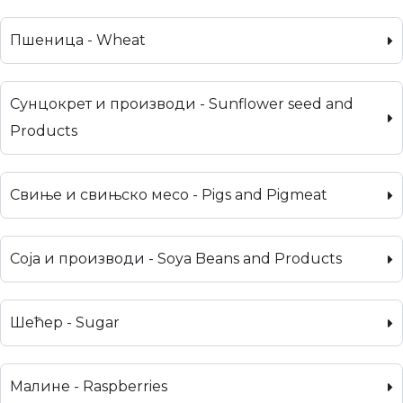
Пшеница - Wheat
Сунцокрет и производи - Sunflower seed and
Products
Свиње и свињско месо - Pigs and Pigmeat
Соја и производи - Soya Beans and Products
Шећер - Sugar
Малине - Raspberries