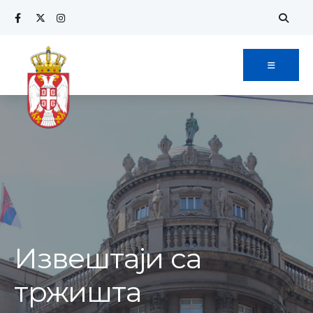
Извештаји са
тржишта