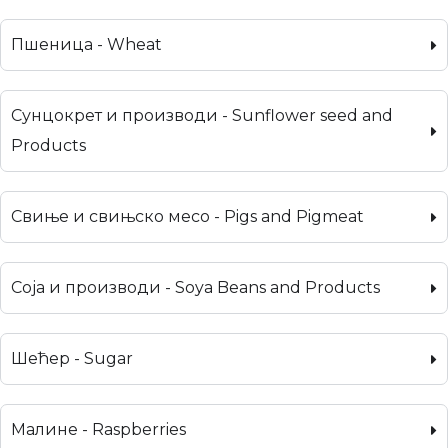
Пшеница - Wheat
Сунцокрет и производи - Sunflower seed and
Products
Свиње и свињско месо - Pigs and Pigmeat
Соја и производи - Soya Beans and Products
Шећер - Sugar
Малине - Raspberries