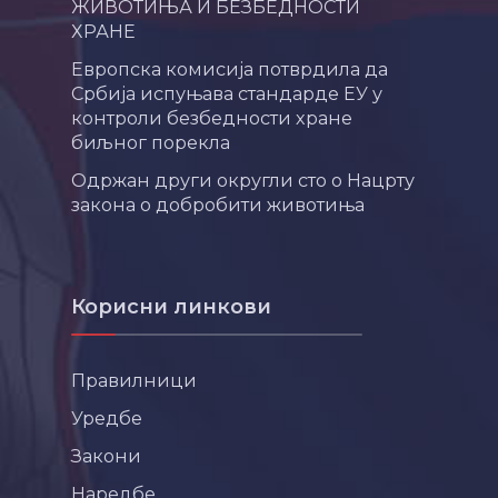
ЖИВОТИЊА И БЕЗБЕДНОСТИ
ХРАНЕ
Европска комисија потврдила да
Србија испуњава стандарде ЕУ у
контроли безбедности хране
биљног порекла
Одржан други округли сто о Нацрту
закона о добробити животиња
Корисни линкови
Правилници
Уредбе
Закони
Наредбе