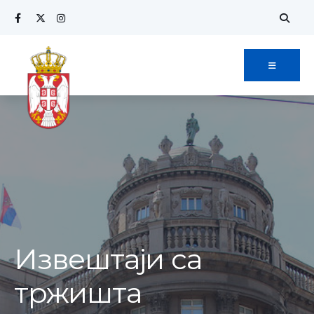
Извештаји са
тржишта