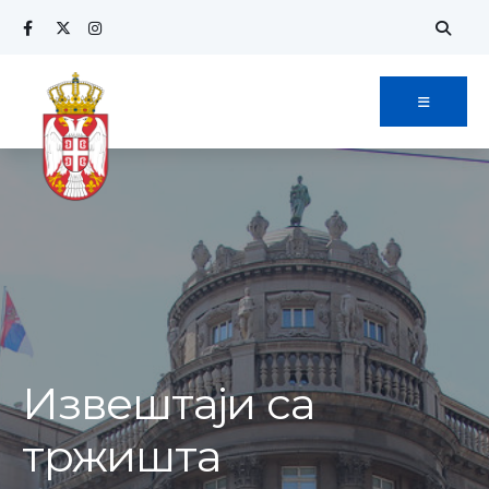
Извештаји са
тржишта