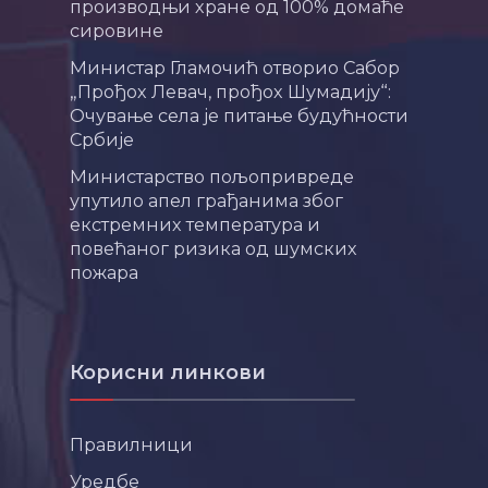
производњи хране од 100% домаће
сировине
Министар Гламочић отворио Сабор
„Прођох Левач, прођох Шумадију“:
Очување села је питање будућности
Србије
Министарство пољопривреде
упутило апел грађанима због
екстремних температура и
повећаног ризика од шумских
пожара
Корисни линкови
Правилници
Уредбе