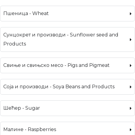
Пшеница - Wheat
Сунцокрет и производи - Sunflower seed and
Products
Свиње и свињско месо - Pigs and Pigmeat
Соја и производи - Soya Beans and Products
Шећер - Sugar
Малине - Raspberries