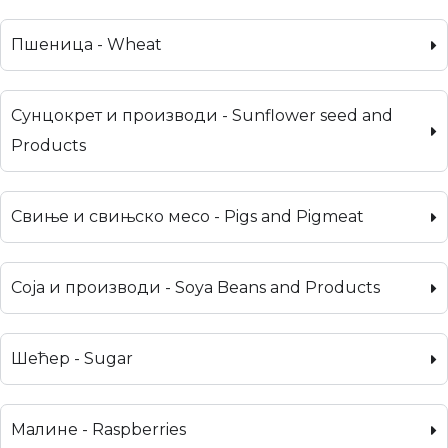
Пшеница - Wheat
Сунцокрет и производи - Sunflower seed and
Products
Свиње и свињско месо - Pigs and Pigmeat
Соја и производи - Soya Beans and Products
Шећер - Sugar
Малине - Raspberries