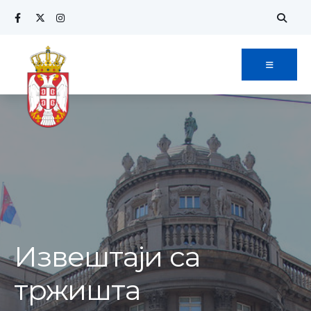
Извештаји са
тржишта