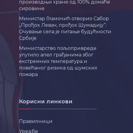
производњи хране од 100% домаће
сировине
Министар Гламочић отворио Сабор
„Прођох Левач, прођох Шумадију“:
Очување села је питање будућности
Србије
Министарство пољопривреде
упутило апел грађанима због
екстремних температура и
повећаног ризика од шумских
пожара
Корисни линкови
Правилници
Уредбе