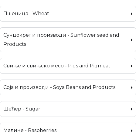
Пшеница - Wheat
Сунцокрет и производи - Sunflower seed and
Products
Свиње и свињско месо - Pigs and Pigmeat
Соја и производи - Soya Beans and Products
Шећер - Sugar
Малине - Raspberries