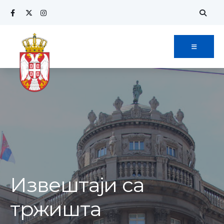
Извештаји са
тржишта