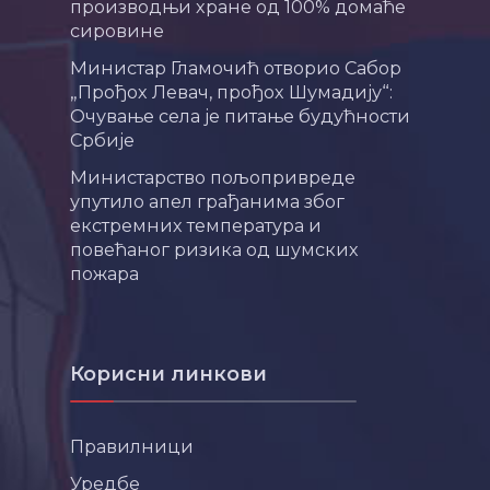
производњи хране од 100% домаће
сировине
Министар Гламочић отворио Сабор
„Прођох Левач, прођох Шумадију“:
Очување села је питање будућности
Србије
Министарство пољопривреде
упутило апел грађанима због
екстремних температура и
повећаног ризика од шумских
пожара
Корисни линкови
Правилници
Уредбе