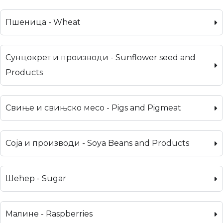
Пшеница - Wheat
Сунцокрет и производи - Sunflower seed and
Products
Свиње и свињско месо - Pigs and Pigmeat
Соја и производи - Soya Beans and Products
Шећер - Sugar
Малине - Raspberries