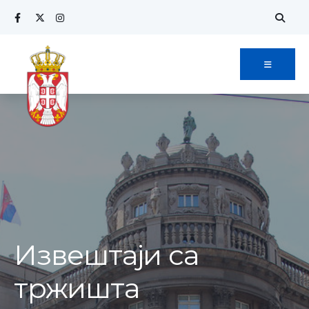
Извештаји са
тржишта