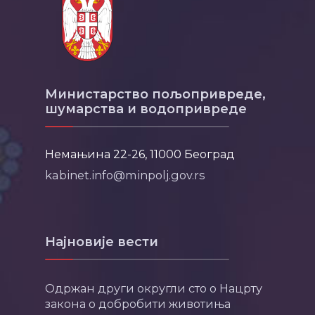
Министарство пољопривреде,
шумарства и водопривреде
Немањина 22-26, 11000 Београд
kabinet.info@minpolj.gov.rs
Најновије вести
Одржан други округли сто о Нацрту
закона о добробити животиња