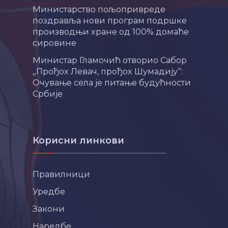
Министарство пољопривреде
поздравља нови програм подршке
производњи хране од 100% домаће
сировине
Министар Гламочић отворио Сабор
„Прођох Левач, прођох Шумадију“:
Очување села је питање будућности
Србије
Корисни линкови
Правилници
Уредбе
Закони
Наредбе