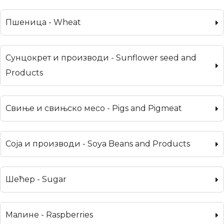
Пшеница - Wheat
Сунцокрет и производи - Sunflower seed and
Products
Свиње и свињско месо - Pigs and Pigmeat
Соја и производи - Soya Beans and Products
Шећер - Sugar
Малине - Raspberries