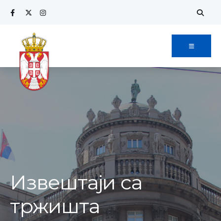
Извештаји са
тржишта