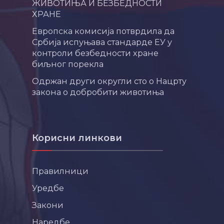
ЖИВОТИЊА И БЕЗБЕДНОСТИ
ХРАНЕ
Европска комисија потврдила да
Србија испуњава стандарде ЕУ у
контроли безбедности хране
биљног порекла
Одржан други округли сто о Нацрту
закона о добробити животиња
Корисни линкови
Правилници
Уредбе
Закони
Наредбе