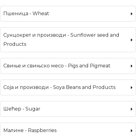
Пшеница - Wheat
Сунцокрет и производи - Sunflower seed and
Products
Свиње и свињско месо - Pigs and Pigmeat
Соја и производи - Soya Beans and Products
Шећер - Sugar
Малине - Raspberries