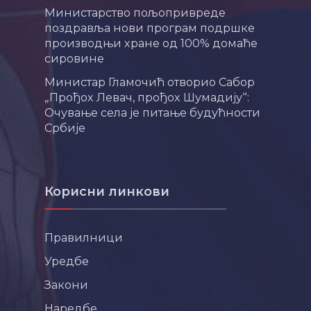
Министарство пољопривреде
поздравља нови програм подршке
производњи хране од 100% домаће
сировине
Министар Гламочић отворио Сабор
„Прођох Левач, прођох Шумадију“:
Очување села је питање будућности
Србије
Корисни линкови
Правилници
Уредбе
Закони
Наредбе