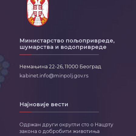
Министарство пољопривреде,
шумарства и водопривреде
Немањина 22-26, 11000 Београд
kabinet.info@minpolj.gov.rs
Најновије вести
Одржан други округли сто о Нацрту
закона о добробити животиња