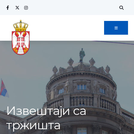
Извештаји са
тржишта