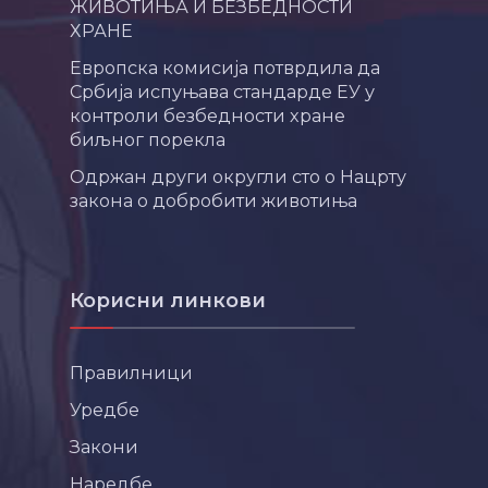
ЖИВОТИЊА И БЕЗБЕДНОСТИ
ХРАНЕ
Европска комисија потврдила да
Србија испуњава стандарде ЕУ у
контроли безбедности хране
биљног порекла
Одржан други округли сто о Нацрту
закона о добробити животиња
Корисни линкови
Правилници
Уредбе
Закони
Наредбе