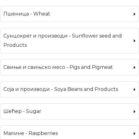
Пшеница - Wheat
Сунцокрет и производи - Sunflower seed and
Products
Свиње и свињско месо - Pigs and Pigmeat
Соја и производи - Soya Beans and Products
Шећер - Sugar
Малине - Raspberries