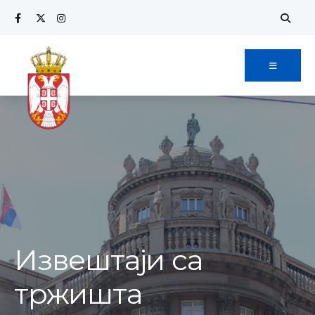
Извештаји са
тржишта