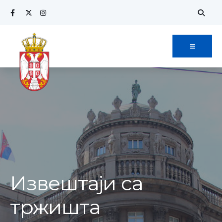
Извештаји са
тржишта