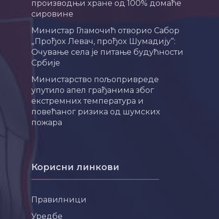
производњи хране од 100% домаће
сировине
Министар Гламочић отворио Сабор
„Прођох Левач, прођох Шумадију“:
Очување села је питање будућности
Србије
Министарство пољопривреде
упутило апел грађанима због
екстремних температура и
повећаног ризика од шумских
пожара
Корисни линкови
Правилници
Уредбе