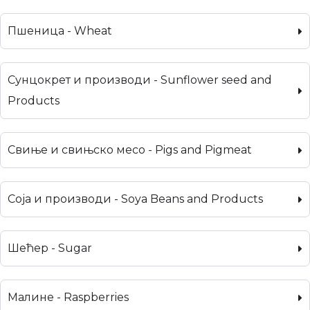
Пшеница - Wheat
Сунцокрет и производи - Sunflower seed and
Products
Свиње и свињско месо - Pigs and Pigmeat
Соја и производи - Soya Beans and Products
Шећер - Sugar
Малине - Raspberries