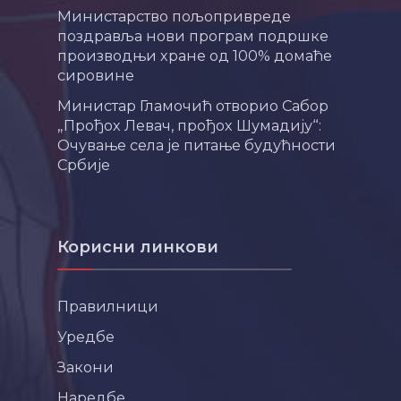
Министарство пољопривреде
поздравља нови програм подршке
производњи хране од 100% домаће
сировине
Министар Гламочић отворио Сабор
„Прођох Левач, прођох Шумадију“:
Очување села је питање будућности
Србије
Корисни линкови
Правилници
Уредбе
Закони
Наредбе