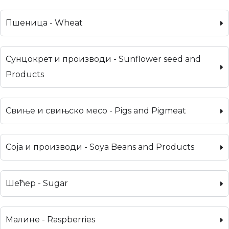
Пшеница - Wheat
Сунцокрет и производи - Sunflower seed and
Products
Свиње и свињско месо - Pigs and Pigmeat
Соја и производи - Soya Beans and Products
Шећер - Sugar
Малине - Raspberries