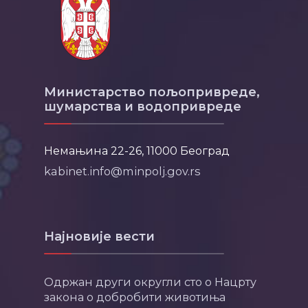
Министарство пољопривреде,
шумарства и водопривреде
Немањина 22-26, 11000 Београд
kabinet.info@minpolj.gov.rs
Најновије вести
Одржан други округли сто о Нацрту
закона о добробити животиња