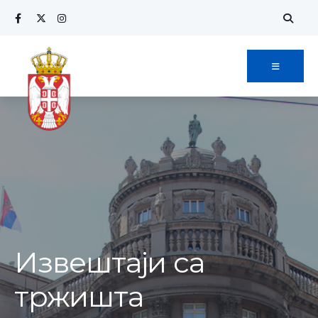
Извештаји са
тржишта