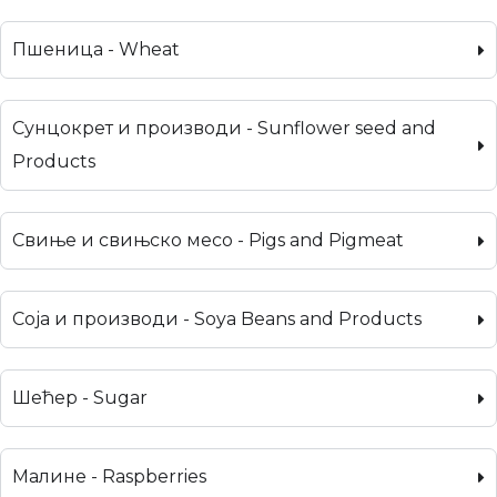
Пшеница - Wheat
Сунцокрет и производи - Sunflower seed and
Products
Свиње и свињско месо - Pigs and Pigmeat
Соја и производи - Soya Beans and Products
Шећер - Sugar
Малине - Raspberries