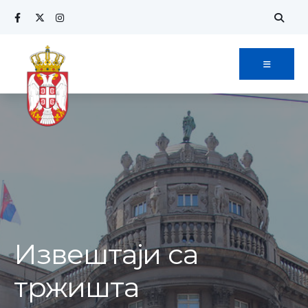
Извештаји са
тржишта