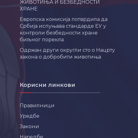
ЖИВОТИЊА И БЕЗБЕДНОСТИ
ХРАНЕ
Европска комисија потврдила да
Србија испуњава стандарде ЕУ у
контроли безбедности хране
биљног порекла
Одржан други округли сто о Нацрту
закона о добробити животиња
Корисни линкови
Правилници
Уредбе
Закони
Наредбе