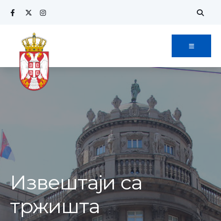
Извештаји са
тржишта