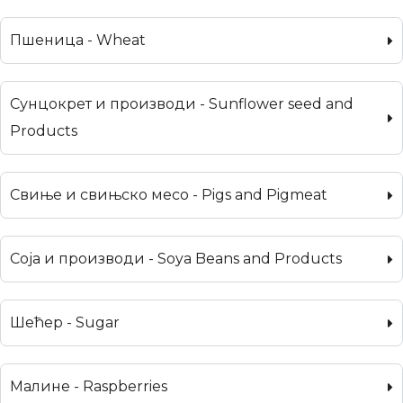
Пшеница - Wheat
Сунцокрет и производи - Sunflower seed and
Products
Свиње и свињско месо - Pigs and Pigmeat
Соја и производи - Soya Beans and Products
Шећер - Sugar
Малине - Raspberries