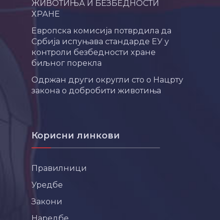
ЖИВОТИЊА И БЕЗБЕДНОСТИ
ХРАНЕ
Европска комисија потврдила да
Србија испуњава стандарде ЕУ у
контроли безбедности хране
биљног порекла
Одржан други округли сто о Нацрту
закона о добробити животиња
Корисни линкови
Правилници
Уредбе
Закони
Наредбе