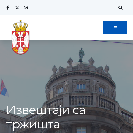
Извештаји са
тржишта