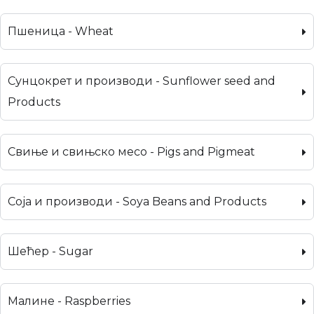
Пшеница - Wheat
Сунцокрет и производи - Sunflower seed and
Products
Свиње и свињско месо - Pigs and Pigmeat
Соја и производи - Soya Beans and Products
Шећер - Sugar
Малине - Raspberries