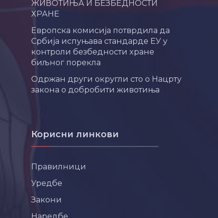
ЖИВОТИЊА И БЕЗБЕДНОСТИ
ХРАНЕ
Европска комисија потврдила да
Србија испуњава стандарде ЕУ у
контроли безбедности хране
биљног порекла
Одржан други округли сто о Нацрту
закона о добробити животиња
Корисни линкови
Правилници
Уредбе
Закони
Наредбе