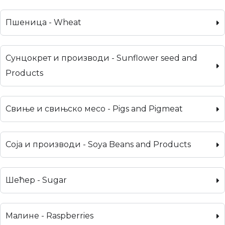
Пшеница - Wheat
Сунцокрет и производи - Sunflower seed and
Products
Свиње и свињско месо - Pigs and Pigmeat
Соја и производи - Soya Beans and Products
Шећер - Sugar
Малине - Raspberries