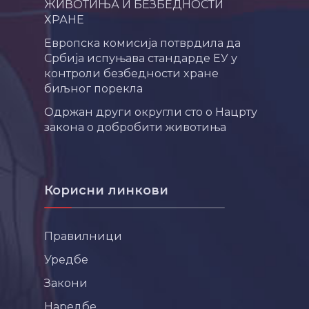
ЖИВОТИЊА И БЕЗБЕДНОСТИ
ХРАНЕ
Европска комисија потврдила да
Србија испуњава стандарде ЕУ у
контроли безбедности хране
биљног порекла
Одржан други округли сто о Нацрту
закона о добробити животиња
Корисни линкови
Правилници
Уредбе
Закони
Наредбе