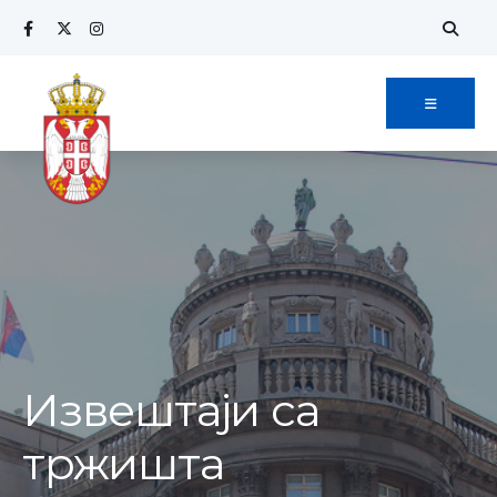
Извештаји са
тржишта