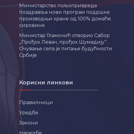
Министарство пољопривреде
поздравља нови програм подршке
производњи хране од 100% домаће
сировине
Министар Гламочић отворио Сабор
„Прођох Левач, прођох Шумадију“:
Очување села је питање будућности
Србије
Корисни линкови
Правилници
Уредбе
Закони
Наредбе