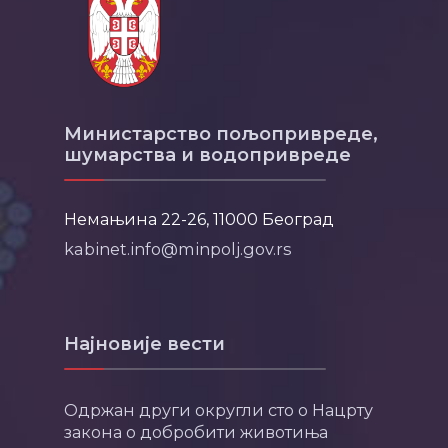
Министарство пољопривреде,
шумарства и водопривреде
Немањина 22-26, 11000 Београд
kabinet.info@minpolj.gov.rs
Најновије вести
Одржан други округли сто о Нацрту
закона о добробити животиња