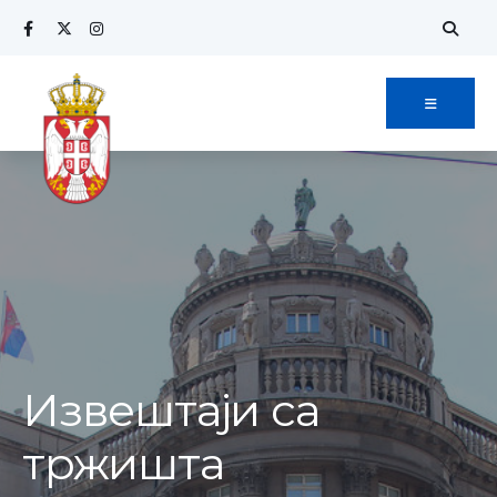
Извештаји са
тржишта