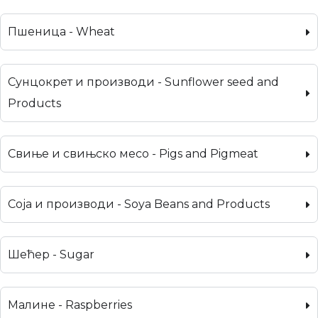
Пшеница - Wheat
Сунцокрет и производи - Sunflower seed and
Products
Свиње и свињско месо - Pigs and Pigmeat
Соја и производи - Soya Beans and Products
Шећер - Sugar
Малине - Raspberries