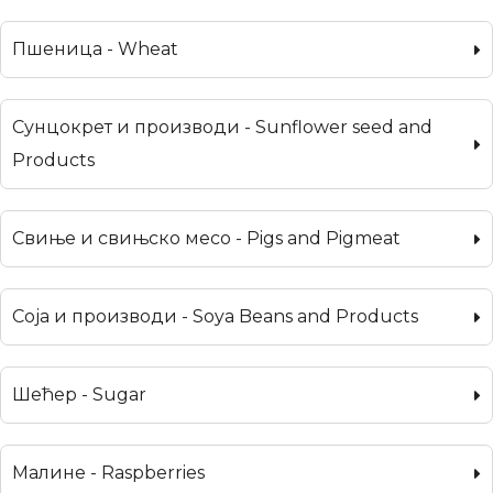
Пшеница - Wheat
Сунцокрет и производи - Sunflower seed and
Products
Свиње и свињско месо - Pigs and Pigmeat
Соја и производи - Soya Beans and Products
Шећер - Sugar
Малине - Raspberries