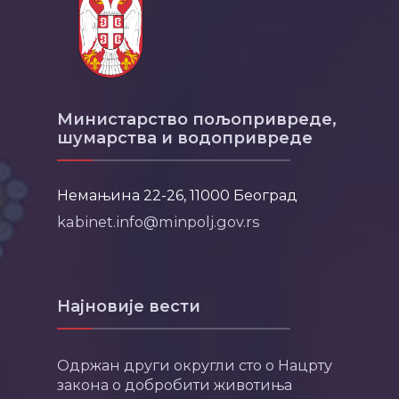
Министарство пољопривреде,
шумарства и водопривреде
Немањина 22-26, 11000 Београд
kabinet.info@minpolj.gov.rs
Најновије вести
Одржан други округли сто о Нацрту
закона о добробити животиња