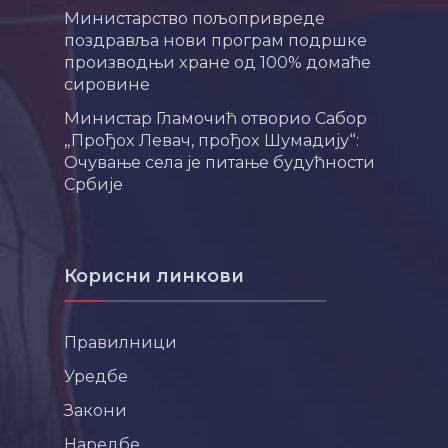
Министарство пољопривреде
поздравља нови програм подршке
производњи хране од 100% домаће
сировине
Министар Гламочић отворио Сабор
„Прођох Левач, прођох Шумадију“:
Очување села је питање будућности
Србије
Корисни линкови
Правилници
Уредбе
Закони
Наредбе