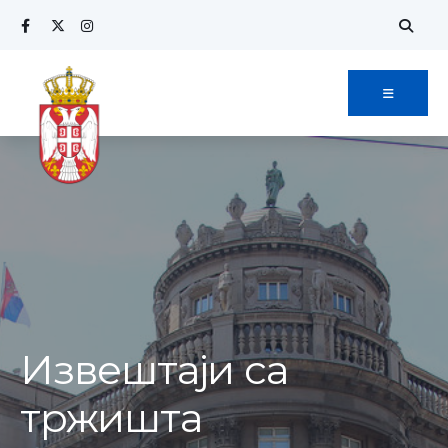
Извештаји са
тржишта