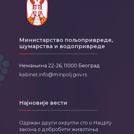
Министарство пољопривреде,
шумарства и водопривреде
Немањина 22-26, 11000 Београд
kabinet.info@minpolj.gov.rs
Најновије вести
Одржан други округли сто о Нацрту
закона о добробити животиња