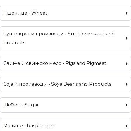
Пшеница - Wheat
Сунцокрет и производи - Sunflower seed and
Products
Свиње и свињско месо - Pigs and Pigmeat
Соја и производи - Soya Beans and Products
Шећер - Sugar
Малине - Raspberries