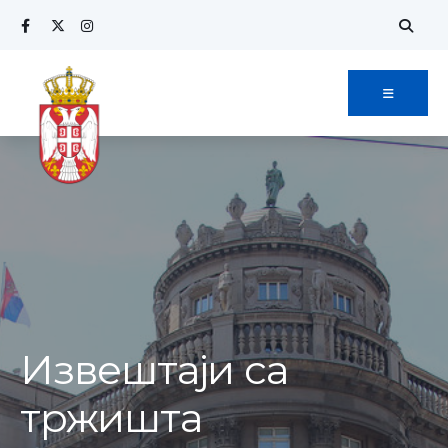
Извештаји са
тржишта