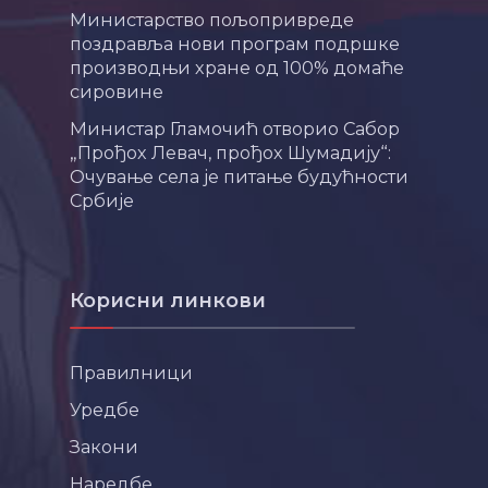
Министарство пољопривреде
поздравља нови програм подршке
производњи хране од 100% домаће
сировине
Министар Гламочић отворио Сабор
„Прођох Левач, прођох Шумадију“:
Очување села је питање будућности
Србије
Корисни линкови
Правилници
Уредбе
Закони
Наредбе