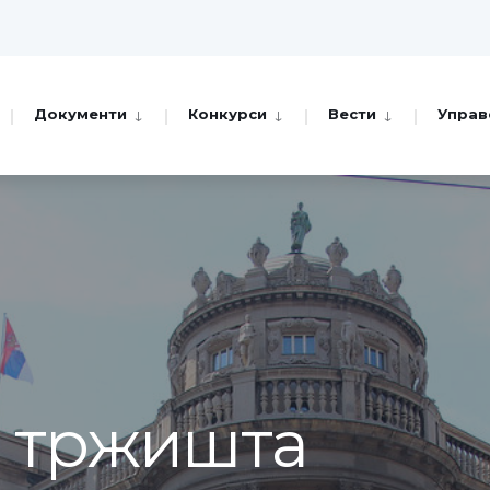
Документи
Конкурси
Вести
Управ
а тржишта