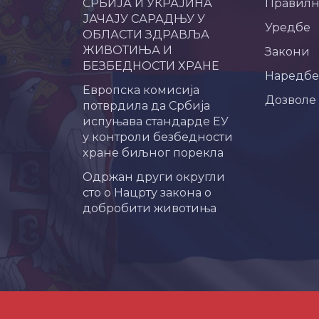
СРБИЈА И УКРАЈИНА
Правил
ЈАЧАЈУ САРАДЊУ У
Уредбе
ОБЛАСТИ ЗДРАВЉА
ЖИВОТИЊА И
Закони
БЕЗБЕДНОСТИ ХРАНЕ
Наредбе
Европска комисија
Дозволе
потврдила да Србија
испуњава стандарде ЕУ
у контроли безбедности
хране биљног порекла
Одржан други округли
сто о Нацрту закона о
добробити животиња