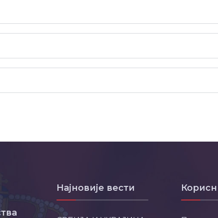
Најновије вести
Корисн
тва