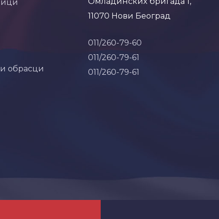
Омладинских бригада 1,
ници
11070 Нови Београд
011/260-79-60
011/260-79-61
 и обрасци
011/260-79-61