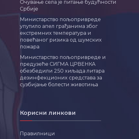
Очување села је питање будућности
Србије
Министарство пољопривреде
упутило апел грађанима због
екстремних температура и
повећаног ризика од шумских
пожара
Министарство пољопривреде и
предузеће СИГМА ЦРВЕНКА
обезбедили 250 хиљада литара
дезинфекционих средстава за
сузбијање болести животиња
Корисни линкови
Правилници