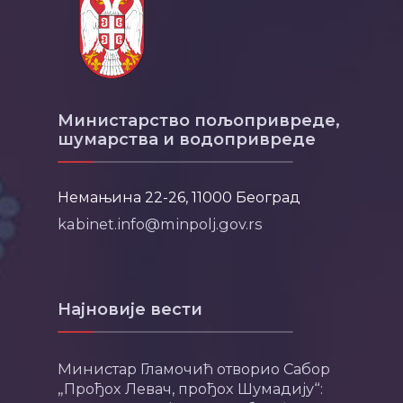
Министарство пољопривреде,
шумарства и водопривреде
Немањина 22-26, 11000 Београд
kabinet.info@minpolj.gov.rs
Најновије вести
Министар Гламочић отворио Сабор
„Прођох Левач, прођох Шумадију“: