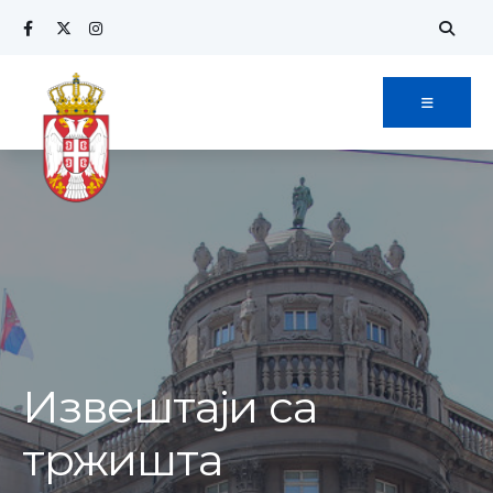
Извештаји са
тржишта