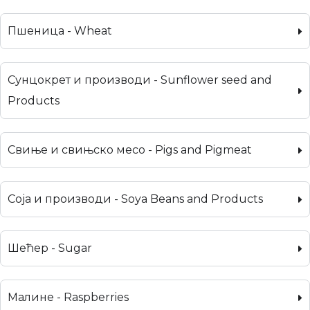
Пшеница - Wheat
Сунцокрет и производи - Sunflower seed and
Products
Свиње и свињско месо - Pigs and Pigmeat
Соја и производи - Soya Beans and Products
Шећер - Sugar
Малине - Raspberries