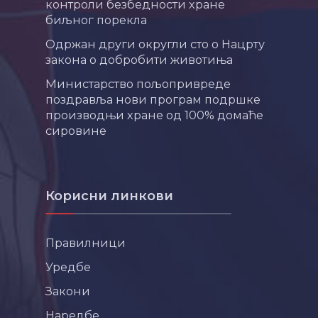
контроли безбедности хране
биљног порекла
Одржан други округли сто о Нацрту
закона о добробити животиња
Министарство пољопривреде
поздравља нови програм подршке
производњи хране од 100% домаће
сировине
Корисни линкови
Правилници
Уредбе
Закони
Наредбе