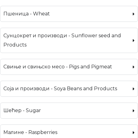
Пшеница - Wheat
Сунцокрет и производи - Sunflower seed and
Products
Свиње и свињско месо - Pigs and Pigmeat
Соја и производи - Soya Beans and Products
Шећер - Sugar
Малине - Raspberries