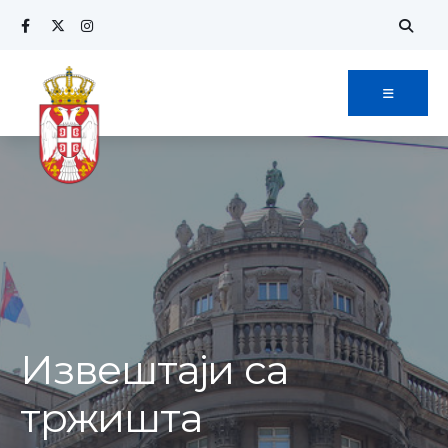
Извештаји са
тржишта