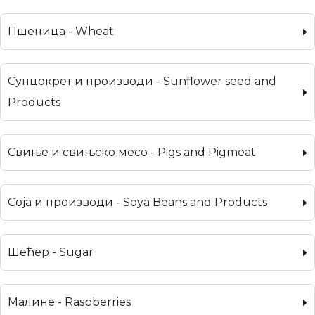
Пшеница - Wheat
Сунцокрет и производи - Sunflower seed and
Products
Свиње и свињско месо - Pigs and Pigmeat
Соја и производи - Soya Beans and Products
Шећер - Sugar
Малине - Raspberries