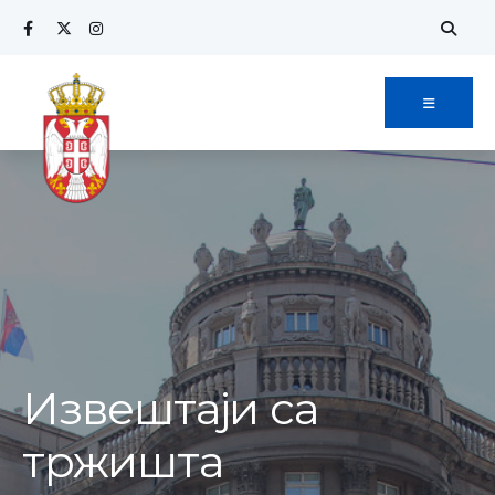
Извештаји са
тржишта