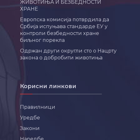
ЖИВОТИЊА И БЕЗБЕДНОСТИ
ХРАНЕ
Европска комисија потврдила да
Србија испуњава стандарде ЕУ у
контроли безбедности хране
биљног порекла
Одржан други округли сто о Нацрту
закона о добробити животиња
Корисни линкови
Правилници
Уредбе
Закони
Наредбе