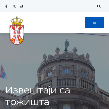
Извештаји са
тржишта