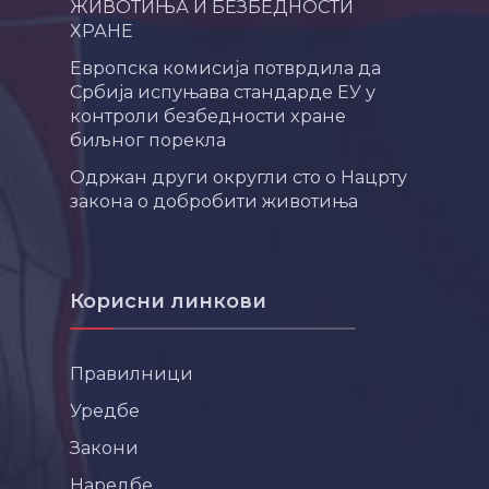
ЖИВОТИЊА И БЕЗБЕДНОСТИ
ХРАНЕ
Европска комисија потврдила да
Србија испуњава стандарде ЕУ у
контроли безбедности хране
биљног порекла
Одржан други округли сто о Нацрту
закона о добробити животиња
Корисни линкови
Правилници
Уредбе
Закони
Наредбе