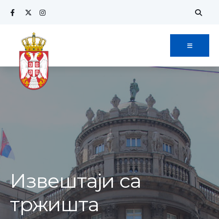
Извештаји са
тржишта