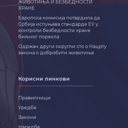
ЖИВОТИЊА И БЕЗБЕДНОСТИ
ХРАНЕ
Европска комисија потврдила да
Србија испуњава стандарде ЕУ у
контроли безбедности хране
биљног порекла
Одржан други округли сто о Нацрту
закона о добробити животиња
Корисни линкови
Правилници
Уредбе
Закони
Наредбе