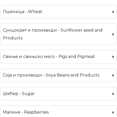
Пшеница - Wheat
Сунцокрет и производи - Sunflower seed and
Products
Свиње и свињско месо - Pigs and Pigmeat
Соја и производи - Soya Beans and Products
Шећер - Sugar
Малине - Raspberries