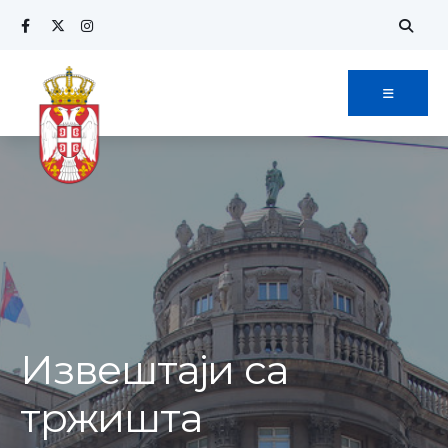
Извештаји са
тржишта