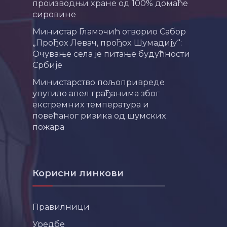
производњи хране од 100% домаће
сировине
Министар Гламочић отворио Сабор
„Прођох Левач, прођох Шумадију“:
Очување села је питање будућности
Србије
Министарство пољопривреде
упутило апел грађанима због
екстремних температура и
повећаног ризика од шумских
пожара
Корисни линкови
Правилници
Уредбе