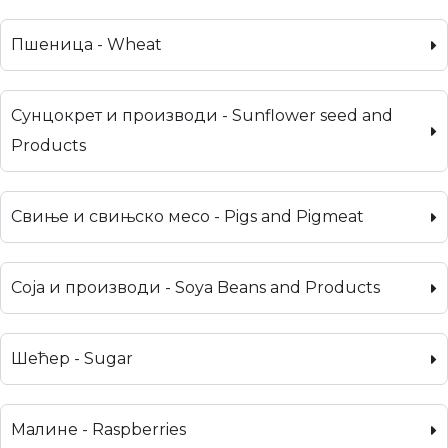
Пшеница - Wheat
Сунцокрет и производи - Sunflower seed and
Products
Свиње и свињско месо - Pigs and Pigmeat
Соја и производи - Soya Beans and Products
Шећер - Sugar
Малине - Raspberries