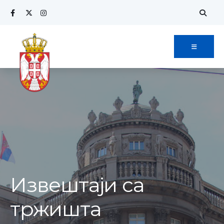
Извештаји са
тржишта