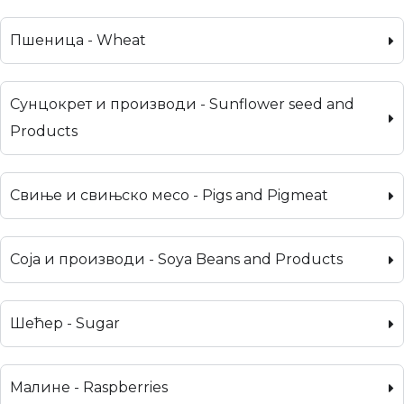
Пшеница - Wheat
Сунцокрет и производи - Sunflower seed and
Products
Свиње и свињско месо - Pigs and Pigmeat
Соја и производи - Soya Beans and Products
Шећер - Sugar
Малине - Raspberries