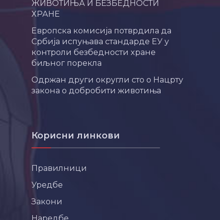
ЖИВОТИЊА И БЕЗБЕДНОСТИ
ХРАНЕ
Европска комисија потврдила да
Србија испуњава стандарде ЕУ у
контроли безбедности хране
биљног порекла
Одржан други округли сто о Нацрту
закона о добробити животиња
Корисни линкови
Правилници
Уредбе
Закони
Наредбе