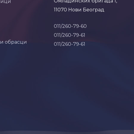
Омладинских бригада 1,
ници
11070 Нови Београд
011/260-79-60
011/260-79-61
 и обрасци
011/260-79-61