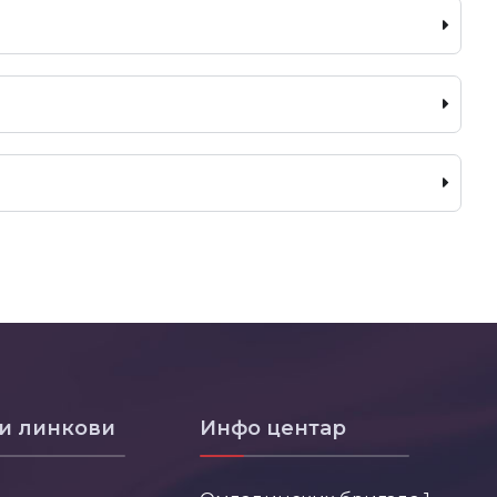
и линкови
Инфо центар