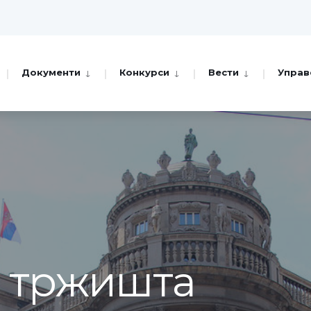
Документи
Конкурси
Вести
Управ
а тржишта