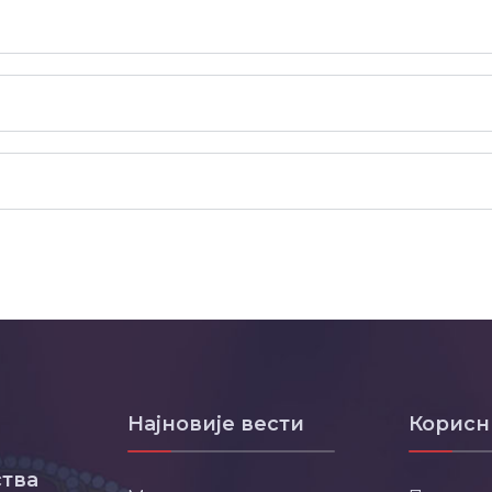
Најновије вести
Корисн
тва