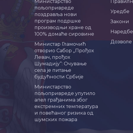
Министарство
Правил
пољопривреде
Уредбе
поздравља нови
програм подршке
Закони
производњи хране од
Наредбе
100% домаће сировине
Дозволе
Министар Гламочић
отворио Сабор „Прођох
Левач, прођох
Шумадију“: Очување
села је питање
будућности Србије
Министарство
пољопривреде упутило
апел грађанима због
екстремних температура
и повећаног ризика од
шумских пожара