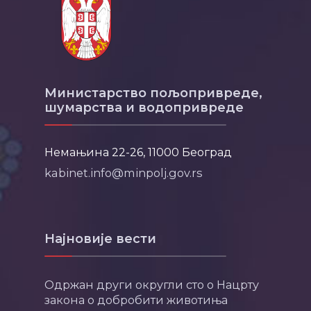
Министарство пољопривреде,
шумарства и водопривреде
Немањина 22-26, 11000 Београд
kabinet.info@minpolj.gov.rs
Најновије вести
Одржан други округли сто о Нацрту
закона о добробити животиња