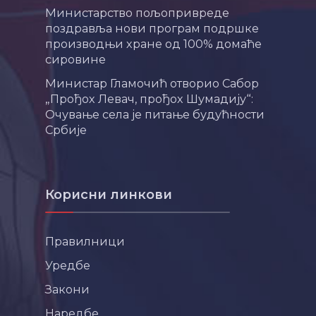
Министарство пољопривреде
поздравља нови програм подршке
производњи хране од 100% домаће
сировине
Министар Гламочић отворио Сабор
„Прођох Левач, прођох Шумадију“:
Очување села је питање будућности
Србије
Корисни линкови
Правилници
Уредбе
Закони
Наредбе