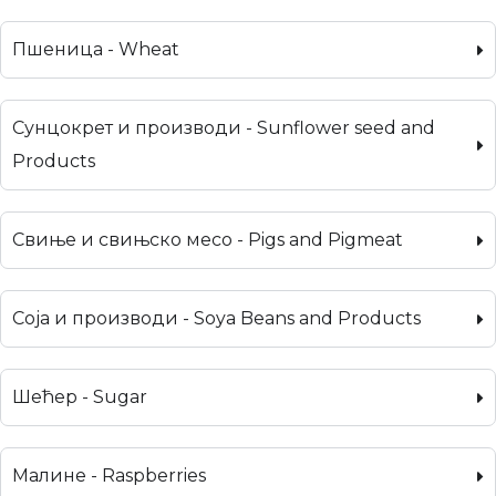
Пшеница - Wheat
Сунцокрет и производи - Sunflower seed and
Products
Свиње и свињско месо - Pigs and Pigmeat
Соја и производи - Soya Beans and Products
Шећер - Sugar
Малине - Raspberries