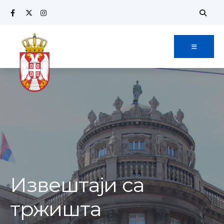
Извештаји са
тржишта