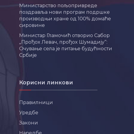
Министарство пољопривреде
поздравља нови програм подршке
производњи хране од 100% домаће
сировине
Министар Гламочић отворио Сабор
„Прођох Левач, прођох Шумадију“:
Очување села је питање будућности
Србије
Корисни линкови
Правилници
Уредбе
Закони
Наредбе