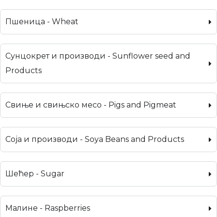
Пшеница - Wheat
Сунцокрет и производи - Sunflower seed and
Products
Свиње и свињско месо - Pigs and Pigmeat
Соја и производи - Soya Beans and Products
Шећер - Sugar
Малине - Raspberries