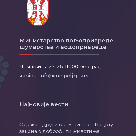
Министарство пољопривреде,
шумарства и водопривреде
Немањина 22-26, 11000 Београд
kabinet.info@minpolj.gov.rs
Најновије вести
Одржан други округли сто о Нацрту
закона о добробити животиња