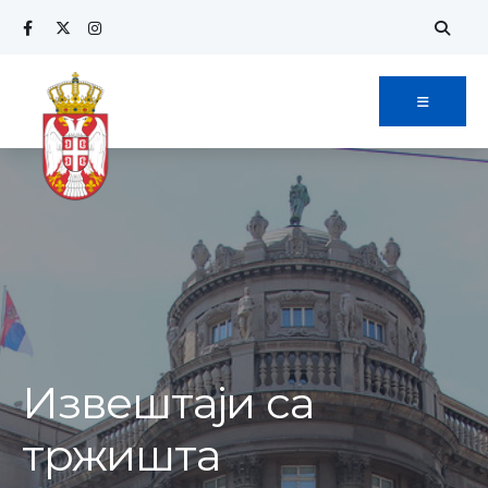
Извештаји са
тржишта