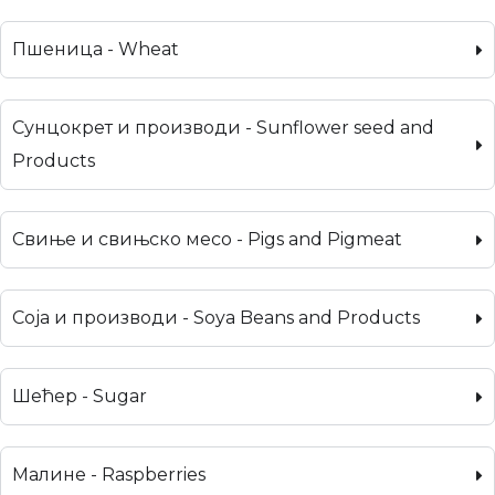
Пшеница - Wheat
Сунцокрет и производи - Sunflower seed and
Products
Свиње и свињско месо - Pigs and Pigmeat
Соја и производи - Soya Beans and Products
Шећер - Sugar
Малине - Raspberries