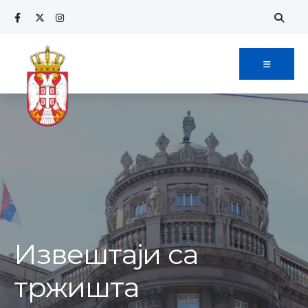
Извештаји са
тржишта