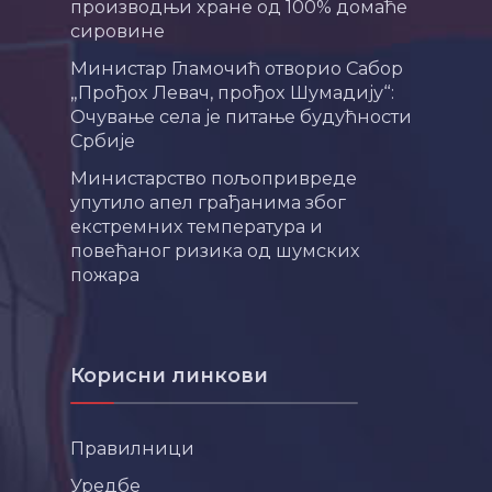
производњи хране од 100% домаће
сировине
Министар Гламочић отворио Сабор
„Прођох Левач, прођох Шумадију“:
Очување села је питање будућности
Србије
Министарство пољопривреде
упутило апел грађанима због
екстремних температура и
повећаног ризика од шумских
пожара
Корисни линкови
Правилници
Уредбе