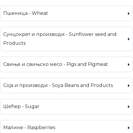
Пшеница - Wheat
Сунцокрет и производи - Sunflower seed and
Products
Свиње и свињско месо - Pigs and Pigmeat
Соја и производи - Soya Beans and Products
Шећер - Sugar
Малине - Raspberries