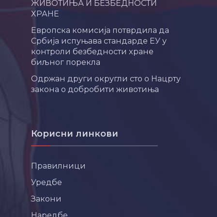
ЖИВОТИЊА И БЕЗБЕДНОСТИ
ХРАНЕ
Европска комисија потврдила да
Србија испуњава стандарде ЕУ у
контроли безбедности хране
биљног порекла
Одржан други округли сто о Нацрту
закона о добробити животиња
Корисни линкови
Правилници
Уредбе
Закони
Наредбе