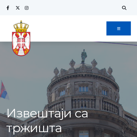
Извештаји са
тржишта