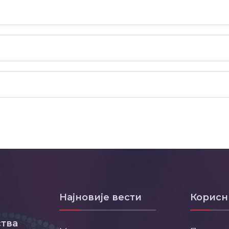
Најновије вести
Корисн
тва