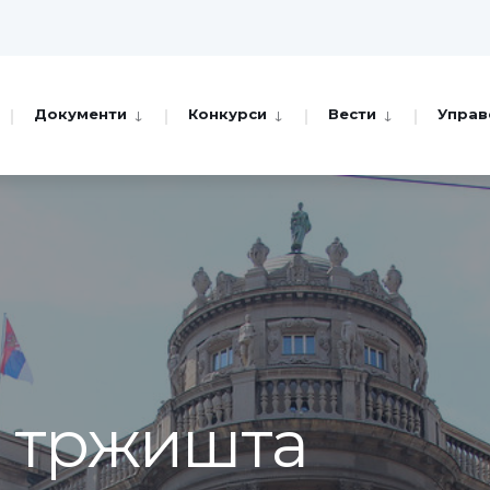
Документи
Конкурси
Вести
Управ
а тржишта