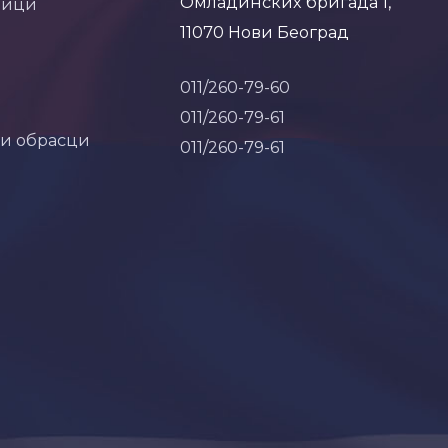
Омладинских бригада 1,
ници
11070 Нови Београд
011/260-79-60
011/260-79-61
 и обрасци
011/260-79-61