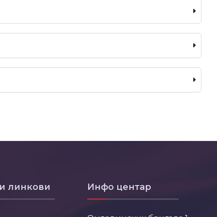
и линкови
Инфо центар