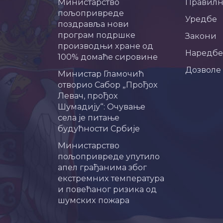
Министарство
Правил
пољопривреде
Уредбе
поздравља нови
програм подршке
Закони
производњи хране од
Наредбе
100% домаће сировине
Дозволе
Министар Гламочић
отворио Сабор „Прођох
Левач, прођох
Шумадију“: Очување
села је питање
будућности Србије
Министарство
пољопривреде упутило
апел грађанима због
екстремних температура
и повећаног ризика од
шумских пожара