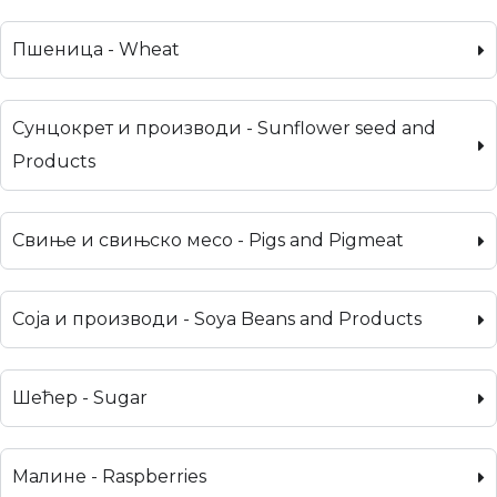
Пшеница - Wheat
Сунцокрет и производи - Sunflower seed and
Products
Свиње и свињско месо - Pigs and Pigmeat
Соја и производи - Soya Beans and Products
Шећер - Sugar
Малине - Raspberries