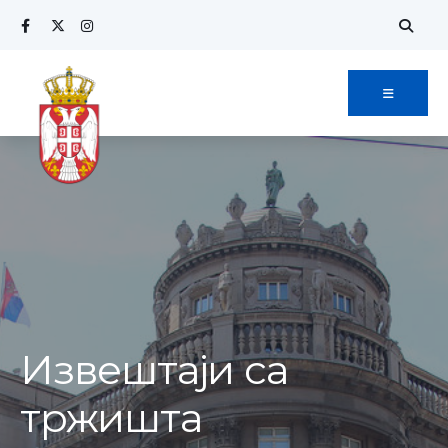
Извештаји са
тржишта