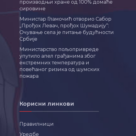
производњи хране од 100% домаће
сировине
Министар Гламочић отворио Сабор
„Прођох Левач, прођох Шумадију“:
Очување села је питање будућности
Србије
Министарство пољопривреде
упутило апел грађанима због
екстремних температура и
повећаног ризика од шумских
пожара
Корисни линкови
Правилници
Уредбе