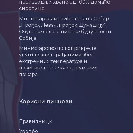
производњи хране од 100% домаће
сировине
Министар Гламочић отворио Сабор
„Прођох Левач, прођох Шумадију“:
Очување села је питање будућности
Србије
Министарство пољопривреде
упутило апел грађанима због
екстремних температура и
повећаног ризика од шумских
пожара
Корисни линкови
Правилници
Уредбе