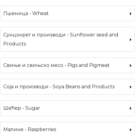
Пшеница - Wheat
Сунцокрет и производи - Sunflower seed and
Products
Свиње и свињско месо - Pigs and Pigmeat
Соја и производи - Soya Beans and Products
Шећер - Sugar
Малине - Raspberries