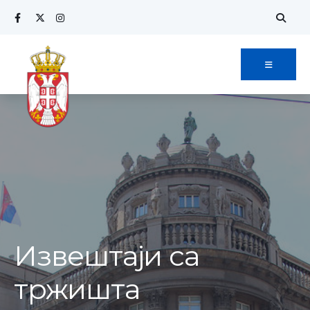
Извештаји са
тржишта