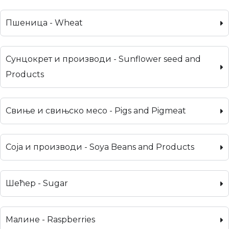
Пшеница - Wheat
Сунцокрет и производи - Sunflower seed and
Products
Свиње и свињско месо - Pigs and Pigmeat
Соја и производи - Soya Beans and Products
Шећер - Sugar
Малине - Raspberries