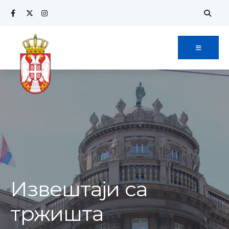
Извештаји са
тржишта