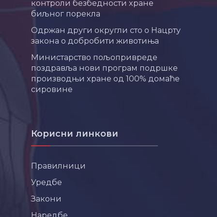
контроли безбедности хране
биљног порекла
Одржан други округли сто о Нацрту
закона о добробити животиња
Министарство пољопривреде
поздравља нови програм подршке
производњи хране од 100% домаће
сировине
Корисни линкови
Правилници
Уредбе
Закони
Наредбе